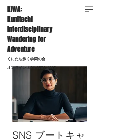
KIWA:
Kunitachi
Interdisciplinary
Wandering for
Adventure
くにたち歩く学問の会
​オンラインISSN
2759-4815
SNS ブートキャ