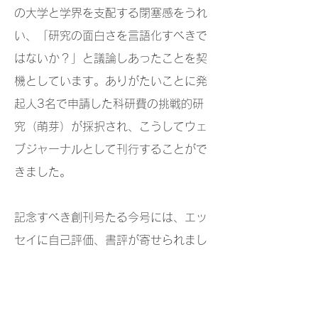
の大学と学界を支配する閉塞感をうれ
い、「研究の面白さを言語化すべきで
はないか？」と議論しあったことを契
機としています。ありがたいことに発
起人3名で申請した科研費の挑戦的研
究（萌芽）が採択され、こうしてウェ
ブジャーナルとして刊行することがで
きました。
記念すべき創刊号たる今号には、エッ
セイに自己評価、書評が寄せられまし
た。本誌が「きわ」を楽しむための媒
体であることは、創刊の辞でも言及し
たとおりです。分野、調査地、手法、